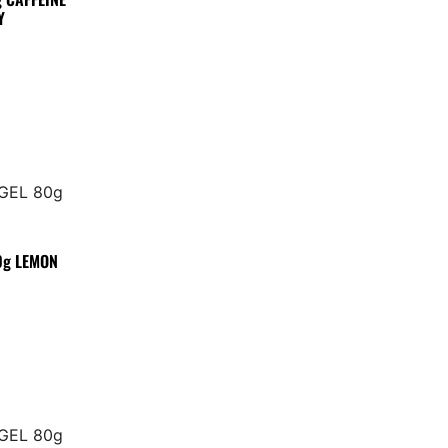
Y
0g LEMON