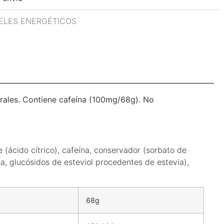
ELES ENERGÉTICOS
rales.
Contiene cafeína (100mg/68g).
No
e (ácido cítrico), cafeína, conservador (sorbato de
sa, glucósidos de esteviol procedentes de estevia),
68g