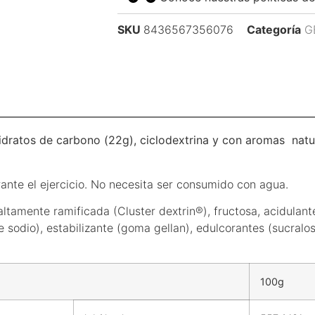
SKU
8436567356076
Categoría
G
Hidratos de carbono (22g), ciclodextrina y con aromas natu
nte el ejercicio. No necesita ser consumido con agua.
altamente ramificada (Cluster dextrin®), fructosa, acidulant
de sodio), estabilizante (goma gellan), edulcorantes (sucralo
100g