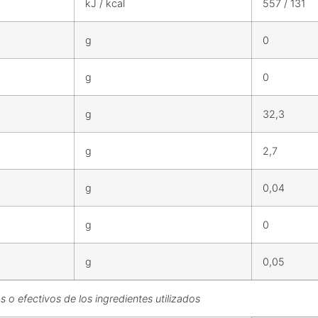
kJ / kcal
557 / 131
g
0
g
0
g
32,3
g
2,7
g
0,04
g
0
g
0,05
s o efectivos de los ingredientes utilizados