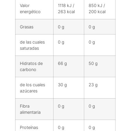
Valor
1118 kJ /
850 kJ /
energético
263 kcal
200 kcal
Grasas
0 g
0 g
de las cuales
0 g
0 g
saturadas
Hidratos de
66 g
50 g
carbono
de los cuales
30 g
23 g
azúcares
Fibra
0 g
0 g
alimentaria
Proteínas
0 g
0 g