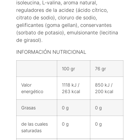
isoleucina, L-valina, aroma natural,
reguladores de la acidez (ácido cítrico,
citrato de sodio), cloruro de sodio,
gelificantes (goma gellan), conservantes
(sorbato de potasio), emulsionante (lecitina
de girasol).
INFORMACIÓN NUTRICIONAL
100 gr
76 gr
Valor
1118 kJ /
850 kJ /
energético
263 kcal
200 kcal
Grasas
0 g
0 g
de las cuales
0 g
0 g
saturadas