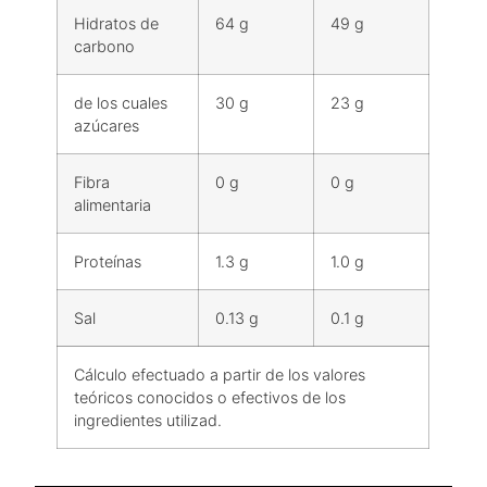
Hidratos de
64 g
49 g
carbono
de los cuales
30 g
23 g
azúcares
Fibra
0 g
0 g
alimentaria
Proteínas
1.3 g
1.0 g
Sal
0.13 g
0.1 g
Cálculo efectuado a partir de los valores
teóricos conocidos o efectivos de los
ingredientes utilizad.