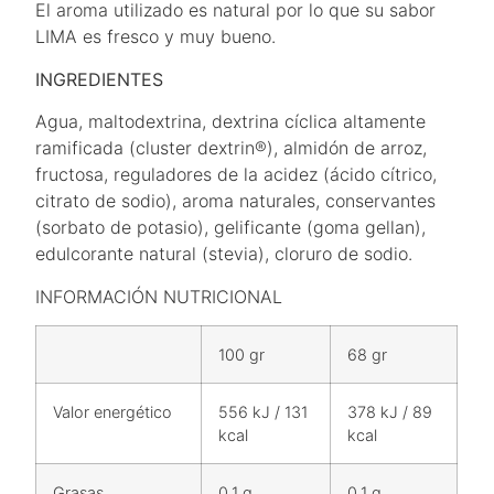
El aroma utilizado es natural por lo que su sabor
LIMA es fresco y muy bueno.
INGREDIENTES
Agua, maltodextrina, dextrina cíclica altamente
ramificada (cluster dextrin®), almidón de arroz,
fructosa, reguladores de la acidez (ácido cítrico,
citrato de sodio), aroma naturales, conservantes
(sorbato de potasio), gelificante (goma gellan),
edulcorante natural (stevia), cloruro de sodio.
INFORMACIÓN NUTRICIONAL
100 gr
68 gr
Valor energético
556 kJ / 131
378 kJ / 89
kcal
kcal
Grasas
0.1 g
0.1 g