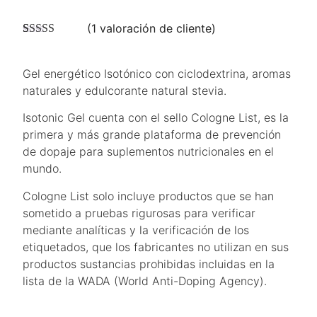
(
1
valoración de cliente)
Valorado con
1
5.00
de 5 en
base a
Gel energético Isotónico con ciclodextrina, aromas
valoración de
naturales y edulcorante natural stevia.
un cliente
Isotonic Gel cuenta con el sello Cologne List, es la
primera y más grande plataforma de prevención
de dopaje para suplementos nutricionales en el
mundo.
Cologne List solo incluye productos que se han
sometido a pruebas rigurosas para verificar
mediante analíticas y la verificación de los
etiquetados, que los fabricantes no utilizan en sus
productos sustancias prohibidas incluidas en la
lista de la WADA (World Anti-Doping Agency).