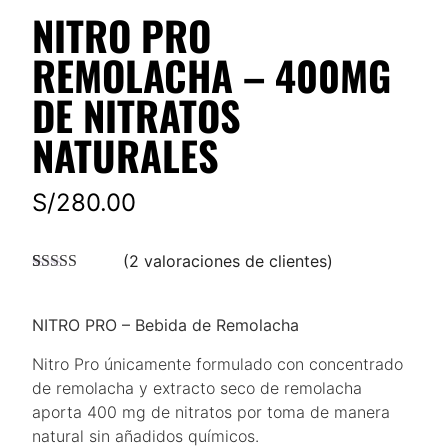
NITRO PRO
REMOLACHA – 400MG
DE NITRATOS
NATURALES
S/
280.00
(
2
valoraciones de clientes)
Valorado con
2
5.00
de 5 en
base a
NITRO PRO – Bebida de Remolacha
valoraciones
de clientes
Nitro Pro únicamente formulado con concentrado
de remolacha y extracto seco de remolacha
aporta 400 mg de nitratos por toma de manera
natural sin añadidos químicos.