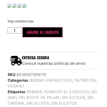
Hay existencias
AÑADIR AL CARRITO
ENTREGA SEGURA
Conoce nuestras políticas de envío
SKU
8436567356175
Categorías
BEBIDAS ENERGÉTICAS
,
NUTRICIÓN
,
VEGANO
Etiquetas
BEBIDAS
,
DURANTE EL EJERCICIO
,
NO
GMO
,
SIN ACEITE DE PALMA
,
SIN AZÚCAR
,
SIN
CAFEÍNA
,
SIN GLUTEN
,
SIN SULFITOS