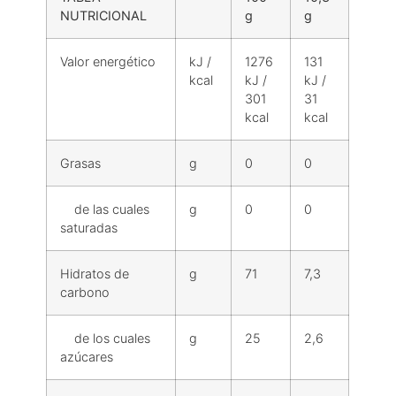
NUTRICIONAL
g
g
Valor energético
kJ /
1276
131
kcal
kJ /
kJ /
301
31
kcal
kcal
Grasas
g
0
0
de las cuales
g
0
0
saturadas
Hidratos de
g
71
7,3
carbono
de los cuales
g
25
2,6
azúcares