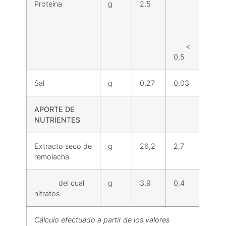
Proteína
g
2,5
<
0,5
Sal
g
0,27
0,03
APORTE DE
NUTRIENTES
Extracto seco de
g
26,2
2,7
remolacha
del cual
g
3,9
0,4
nitratos
Cálculo efectuado a partir de los valores