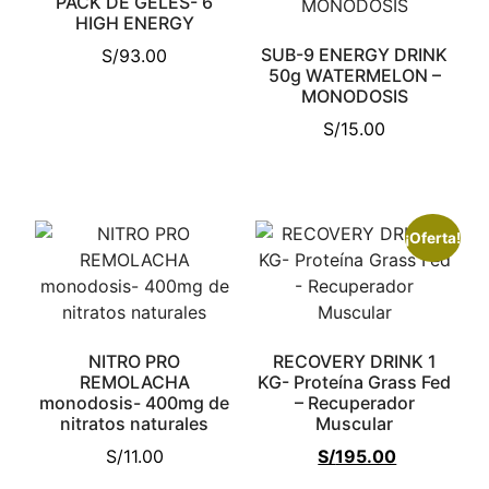
PACK DE GELES- 6
HIGH ENERGY
SUB-9 ENERGY DRINK
S/
93.00
50g WATERMELON –
MONODOSIS
S/
15.00
¡Oferta!
NITRO PRO
RECOVERY DRINK 1
REMOLACHA
KG- Proteína Grass Fed
monodosis- 400mg de
– Recuperador
nitratos naturales
Muscular
S/
11.00
S/
195.00