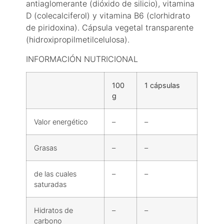
antiaglomerante (dióxido de silicio), vitamina
D (colecalciferol) y vitamina B6 (clorhidrato
de piridoxina). Cápsula vegetal transparente
(hidroxipropilmetilcelulosa).
INFORMACIÓN NUTRICIONAL
100
1 cápsulas
g
Valor energético
–
–
Grasas
–
–
de las cuales
–
–
saturadas
Hidratos de
–
–
carbono