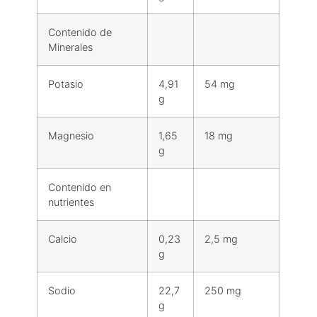
Contenido de
Minerales
Potasio
4,91
54 mg
g
Magnesio
1,65
18 mg
g
Contenido en
nutrientes
Calcio
0,23
2,5 mg
g
Sodio
22,7
250 mg
g