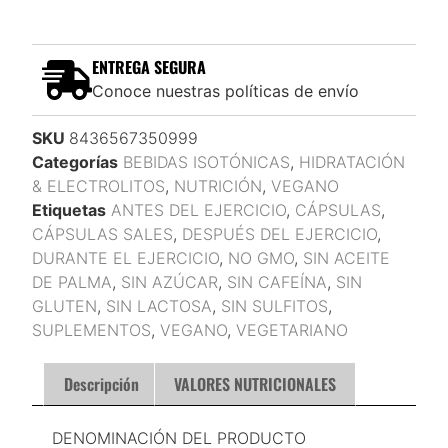
ENTREGA SEGURA
Conoce nuestras políticas de envío
SKU
8436567350999
Categorías
BEBIDAS ISOTÓNICAS
,
HIDRATACIÓN
& ELECTROLITOS
,
NUTRICIÓN
,
VEGANO
Etiquetas
ANTES DEL EJERCICIO
,
CÁPSULAS
,
CÁPSULAS SALES
,
DESPUÉS DEL EJERCICIO
,
DURANTE EL EJERCICIO
,
NO GMO
,
SIN ACEITE
DE PALMA
,
SIN AZÚCAR
,
SIN CAFEÍNA
,
SIN
GLUTEN
,
SIN LACTOSA
,
SIN SULFITOS
,
SUPLEMENTOS
,
VEGANO
,
VEGETARIANO
Descripción
VALORES NUTRICIONALES
DENOMINACIÓN DEL PRODUCTO