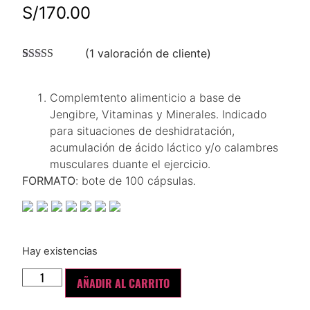
S/
170.00
(
1
valoración de cliente)
Valorado con
1
5.00
de 5 en
base a
Complemtento alimenticio a base de
valoración de
Jengibre, Vitaminas y Minerales. Indicado
un cliente
para situaciones de deshidratación,
acumulación de ácido láctico y/o calambres
musculares duante el ejercicio.
FORMATO
: bote de 100 cápsulas.
Hay existencias
AÑADIR AL CARRITO